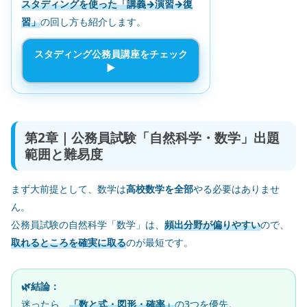
スタディングを使った「講義→演習→復
習」
の回し方も紹介します。
スタディング公務員講座をチェック
▶
第2章｜公務員試験「自然科学・数学」出題
範囲と難易度
まず大前提として、数学は
高校数学を全部
やる必要はありませ
ん。
公務員試験の自然科学「数学」は、
頻出分野が偏りやすい
ので、
取れるところを確実に取る
のが最短です。
🌿結論：
迷ったら、
「数と式・図形・確率」
の3つを優先。