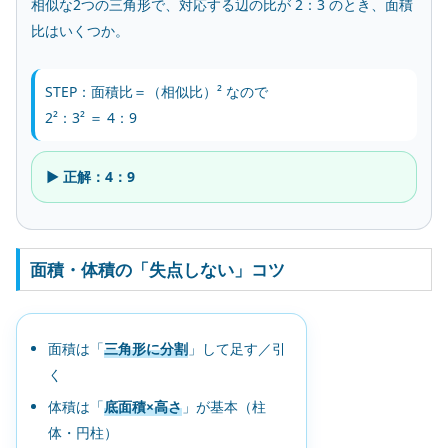
相似な2つの三角形で、対応する辺の比が 2：3 のとき、面積
比はいくつか。
STEP：面積比＝（相似比）² なので
2²：3² ＝ 4：9
▶ 正解：4：9
面積・体積の「失点しない」コツ
面積は「
三角形に分割
」して足す／引
く
体積は「
底面積×高さ
」が基本（柱
体・円柱）