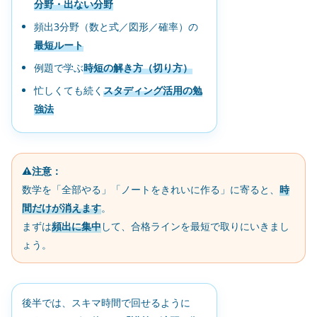
分野・出ない分野
頻出3分野（数と式／図形／確率）の
最短ルート
例題で学ぶ
時短の解き方（切り方）
忙しくても続く
スタディング活用の勉
強法
⚠️注意：
数学を「全部やる」「ノートをきれいに作る」に寄ると、
時
間だけが消えます
。
まずは
頻出に集中
して、合格ラインを最短で取りにいきまし
ょう。
後半では、スキマ時間で回せるように