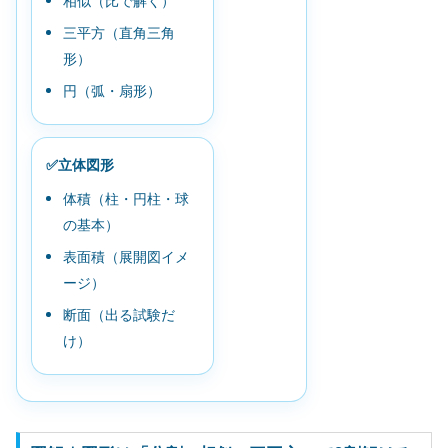
相似（比で解く）
三平方（直角三角
形）
円（弧・扇形）
✅立体図形
体積（柱・円柱・球
の基本）
表面積（展開図イメ
ージ）
断面（出る試験だ
け）