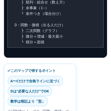
     ├ 順列・組合せ（数え方）

     ├ 余事象（1−）

     └ 条件つき（場合分け）

  D：関数・微積（出る人だけ）

     ├ 二次関数（グラフ）

     ├ 微分＝増減・最大最小

✅このマップで得するポイント
A〜Cだけで合格ラインに近づく
Dは“必要な人だけ”でOK
数学は暗記より「型」
※試験種によってD（関数・微積）の