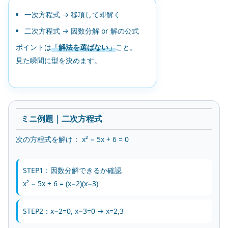
一次方程式 → 移項して即解く
二次方程式 → 因数分解 or 解の公式
ポイントは
「解法を選ばない」
こと。
見た瞬間に型を決めます。
ミニ例題｜二次方程式
次の方程式を解け： x² − 5x + 6 = 0
STEP1：因数分解できるか確認
x² − 5x + 6 = (x−2)(x−3)
STEP2：x−2=0, x−3=0 → x=2,3