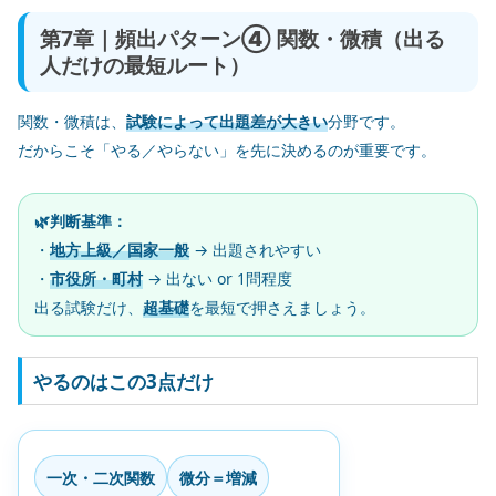
第7章｜頻出パターン④ 関数・微積（出る
人だけの最短ルート）
関数・微積は、
試験によって出題差が大きい
分野です。
だからこそ「やる／やらない」を先に決めるのが重要です。
🌿判断基準：
・
地方上級／国家一般
→ 出題されやすい
・
市役所・町村
→ 出ない or 1問程度
出る試験だけ、
超基礎
を最短で押さえましょう。
やるのはこの3点だけ
一次・二次関数
微分＝増減