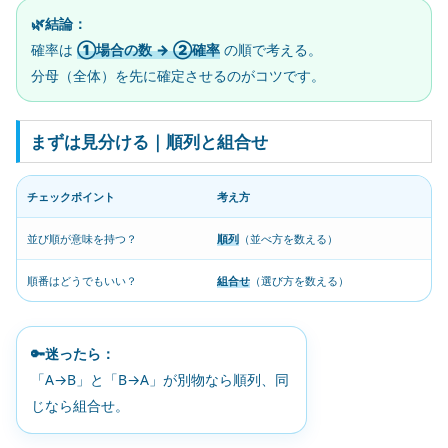
🌿結論：
確率は
①場合の数 → ②確率
の順で考える。
分母（全体）を先に確定させるのがコツです。
まずは見分ける｜順列と組合せ
チェックポイント
考え方
並び順が意味を持つ？
順列
（並べ方を数える）
順番はどうでもいい？
組合せ
（選び方を数える）
🔑迷ったら：
「A→B」と「B→A」が別物なら順列、同
じなら組合せ。