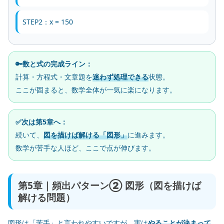
STEP2：x = 150
🔑数と式の完成ライン：
計算・方程式・文章題を
迷わず処理できる
状態。
ここが固まると、数学全体が一気に楽になります。
✅次は第5章へ：
続いて、
図を描けば解ける「図形」
に進みます。
数学が苦手な人ほど、ここで点が伸びます。
第5章｜頻出パターン② 図形（図を描けば
解ける問題）
図形は「苦手」と言われやすいですが、実は
やることが決まって