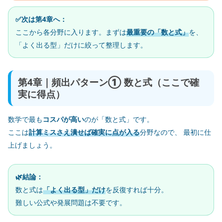
✅次は第4章へ：
ここから各分野に入ります。まずは
最重要の「数と式」
を、
「よく出る型」だけに絞って整理します。
第4章｜頻出パターン① 数と式（ここで確
実に得点）
数学で最も
コスパが高い
のが「数と式」です。
ここは
計算ミスさえ潰せば確実に点が入る
分野なので、 最初に仕
上げましょう。
🌿結論：
数と式は
「よく出る型」だけ
を反復すれば十分。
難しい公式や発展問題は不要です。