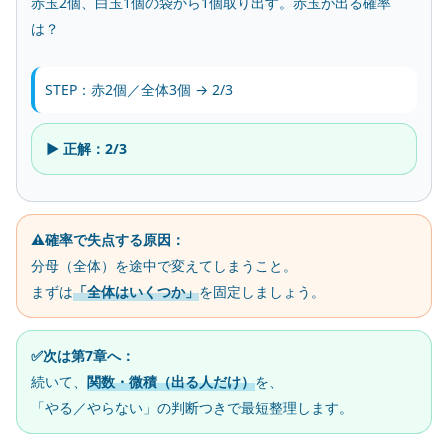
赤玉2個、白玉1個の袋から1個取り出す。赤玉が出る確率
は？
STEP：赤2個／全体3個 → 2/3
▶ 正解：2/3
⚠️確率で失点する原因：
分母（全体）を途中で変えてしまうこと。
まずは
「全体はいくつか」
を固定しましょう。
✅次は第7章へ：
続いて、
関数・微積（出る人だけ）
を、
「やる／やらない」の判断つきで最短整理します。