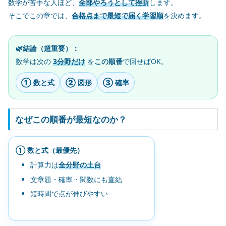
数学が苦手な人ほど、
全部やろうとして挫折
します。
そこでこの章では、
合格点まで最短で届く学習順
を決めます。
🌿結論（超重要）：
数学は次の
3分野だけ
を
この順番
で回せばOK。
① 数と式
② 図形
③ 確率
なぜこの順番が最短なのか？
① 数と式（最優先）
計算力は
全分野の土台
文章題・確率・関数にも直結
短時間で点が伸びやすい