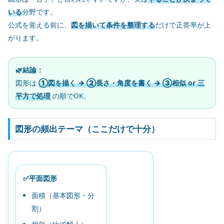
いる
分野です。
公式を覚える前に、
図を描いて条件を整理する
だけで正答率が上
がります。
🌿結論：
図形は
①図を描く → ②長さ・角度を書く → ③相似 or 三
平方で処理
の順でOK。
図形の頻出テーマ（ここだけで十分）
✅平面図形
面積（基本図形・分
割）