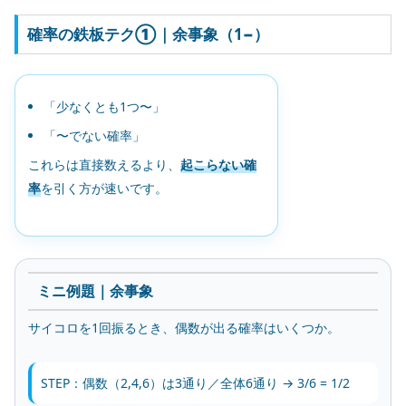
確率の鉄板テク①｜余事象（1−）
「少なくとも1つ〜」
「〜でない確率」
これらは直接数えるより、
起こらない確
率
を引く方が速いです。
ミニ例題｜余事象
サイコロを1回振るとき、偶数が出る確率はいくつか。
STEP：偶数（2,4,6）は3通り／全体6通り → 3/6 = 1/2