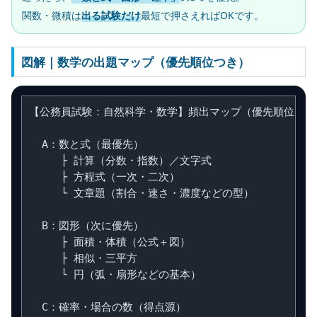
関数・微積は
出る試験だけ
最短で押さえればOKです。
図解｜数学の出題マップ（優先順位つき）
【公務員試験：自然科学・数学】頻出マップ（優先順位）

  A：数と式（最優先）

     ├ 計算（分数・指数）／文字式

     ├ 方程式（一次・二次）

     └ 文章題（割合・速さ・濃度などの型）

  B：図形（次に優先）

     ├ 面積・体積（公式＋図）

     ├ 相似・三平方

     └ 円（弧・扇形などの基本）

  C：確率・場合の数（得点源）
