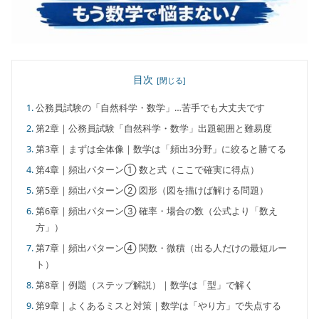
目次
公務員試験の「自然科学・数学」…苦手でも大丈夫です
第2章｜公務員試験「自然科学・数学」出題範囲と難易度
第3章｜まずは全体像｜数学は「頻出3分野」に絞ると勝てる
第4章｜頻出パターン① 数と式（ここで確実に得点）
第5章｜頻出パターン② 図形（図を描けば解ける問題）
第6章｜頻出パターン③ 確率・場合の数（公式より「数え
方」）
第7章｜頻出パターン④ 関数・微積（出る人だけの最短ルー
ト）
第8章｜例題（ステップ解説）｜数学は「型」で解く
第9章｜よくあるミスと対策｜数学は「やり方」で失点する