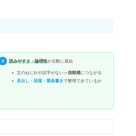
3
読みやすさ・論理性
が点数に直結
文のねじれや誤字がない＝
信頼感
につながる
見出し・段落・箇条書き
で整理できているか