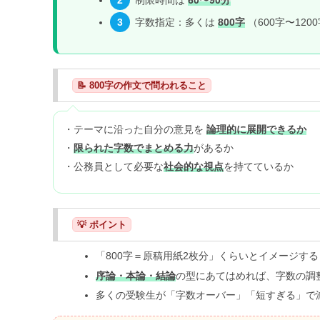
3
字数指定：多くは
800字
（600字〜12
📝 800字の作文で問われること
・テーマに沿った自分の意見を
論理的に展開できるか
・
限られた字数でまとめる力
があるか
・公務員として必要な
社会的な視点
を持てているか
💡 ポイント
「800字＝原稿用紙2枚分」くらいとイメージす
序論・本論・結論
の型にあてはめれば、字数の調
多くの受験生が「字数オーバー」「短すぎる」で