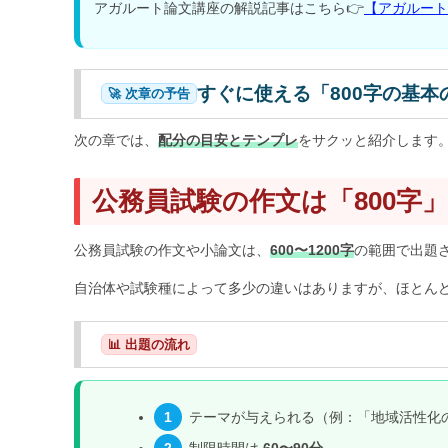
アガルート論文講座の解説記事はこちら👉
【アガルート
すぐに使える「800字の基本
🚀 次章の予告
次の章では、
配分の目安とテンプレ
をサクッと紹介します
公務員試験の作文は「800字
公務員試験の作文や小論文は、
600〜1200字
の範囲で出題
自治体や試験種によって多少の違いはありますが、ほとんど
📊 出題の流れ
1
テーマが与えられる（例：「地域活性化
2
制限時間は
60〜90分