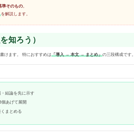
基準そのもの
。
）
を解説します。
型を知ろう）
書けます。 特におすすめは
「導入 → 本文 → まとめ」
の三段構成です
場・結論を先に示す
3個あげて展開
短くまとめる