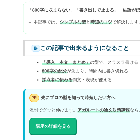
「
800字に収まらない
」「
書き出しで止まる
」「
結論が
→ 本記事では、
シンプルな型
と
時短のコツ
で解決します
この記事で出来るようになること
📝
「導入→本文→まとめ」
の型で、スラスラ書ける
800字の配分
が決まり、時間内に書き切れる
採点者に伝わる
例文・表現が使える
先にプロの型を知って時短したい方へ
PR
添削でグッと伸びます。
アガルートの論文対策講座
なら
講座の詳細を見る