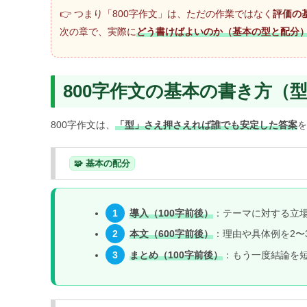
👉 つまり「800字作文」は、ただの作業ではなく
評価の
次の章で、実際に
どう書けばよいのか（基本の型と配分
800字作文の基本の書き方（
800字作文は、
「型」さえ押さえれば誰でも安定した答案
を
🧩 基本の配分
1
導入（100字前後）
：テーマに対する立
2
本文（600字前後）
：理由や具体例を2〜
3
まとめ（100字前後）
：もう一度結論を