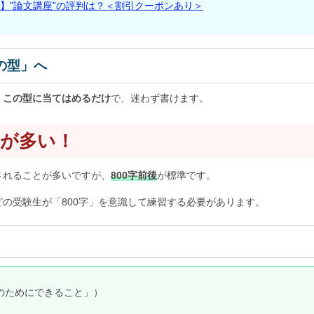
】”論文講座”の評判は？＜割引クーポンあり＞
の型」へ
。
この型に当てはめるだけ
で、迷わず書けます。
」が多い！
されることが多いですが、
800字前後
が標準です。
の受験生が「800字」を意識して練習する必要があります。
のためにできること」）