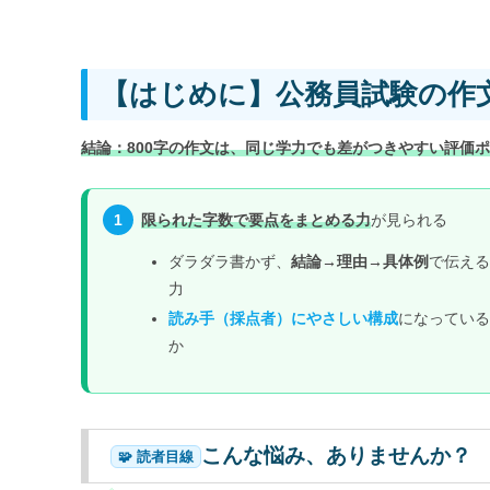
【はじめに】公務員試験の作文
結論：800字の作文は、同じ学力でも
差がつきやすい評価ポ
1
限られた字数で要点をまとめる力
が見られる
ダラダラ書かず、
結論→理由→具体例
で伝える
力
読み手（採点者）にやさしい構成
になっている
か
こんな悩み、ありませんか？
🧩 読者目線