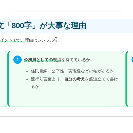
「800字」が大事な理由
イント
です。
理由はシンプル👇
2
公務員としての視点
を持てているか
住民目線・公平性・実現性などの軸があるか
流行り言葉より、
自分の考え
を筋道立てて書け
るか