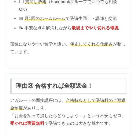
🙋‍♂️
質問し放題
（Facebookグループでいつでも相談
OK）
📅
月1回のホームルーム
で受講生同士・講師と交流
📝 不安な点を解消しながら
最後までやり切れる環境
孤独になりやすい独学と違い、
伴走してくれる仕組み
が整っ
ています。
理由③ 合格すれば全額返金！
アガルートの面接講座には、
合格特典として受講料の全額返
金制度
があります。
「お金を払って損したらどうしよう…」という不安もゼロ。
受かれば実質無料
で受講できるのは大きな魅力です。