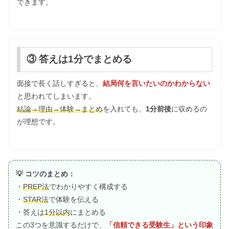
できます。
③ 答えは1分でまとめる
面接で長く話しすぎると、
結局何を言いたいのかわからない
と思われてしまいます。
結論→理由→体験→まとめ
を入れても、
1分前後
に収めるの
が理想です。
💡 コツのまとめ：
・
PREP法
でわかりやすく構成する
・
STAR法
で体験を伝える
・答えは
1分以内
にまとめる
この3つを意識するだけで、
「信頼できる受験生」という印象