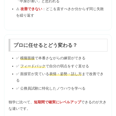
「中身が薄い」と思われる
⚠️
改善できない
：どこを直すべきか分からず同じ失敗
を繰り返す
プロに任せるとどう変わる？
✅
模擬面接
で本番さながらの練習ができる
✅
フィードバック
で自分の弱点をすぐ直せる
✅ 面接官が見ている
表情・姿勢・話し方
まで改善でき
る
✅ 公務員試験に特化したノウハウを学べる
独学に比べて、
短期間で確実にレベルアップ
できるのが大き
な違いです。