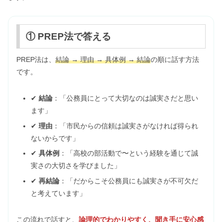
① PREP法で答える
PREP法は、
結論 → 理由 → 具体例 → 結論
の順に話す方法
です。
✔
結論
：「公務員にとって大切なのは誠実さだと思い
ます」
✔
理由
：「市民からの信頼は誠実さがなければ得られ
ないからです」
✔
具体例
：「高校の部活動で〜という経験を通じて誠
実さの大切さを学びました」
✔
再結論
：「だからこそ公務員にも誠実さが不可欠だ
と考えています」
この流れで話すと、
論理的でわかりやすく、聞き手に安心感