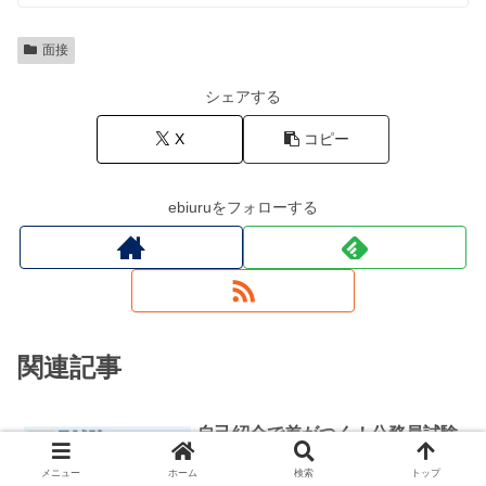
面接
シェアする
X
コピー
ebiuruをフォローする
関連記事
自己紹介で差がつく！公務員試験
面接
の面接対策【合格する例文テンプ
レ】
メニュー
ホーム
検索
トップ