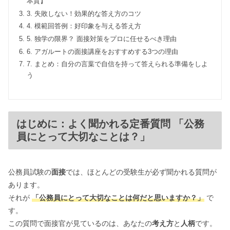
本質】
3. 失敗しない！効果的な答え方のコツ
4. 模範回答例：好印象を与える答え方
5. 独学の限界？ 面接対策をプロに任せるべき理由
6. アガルートの面接講座をおすすめする3つの理由
7. まとめ：自分の言葉で自信を持って答えられる準備をしよ
う
はじめに：よく聞かれる定番質問 「公務
員にとって大切なことは？」
公務員試験の
面接
では、ほとんどの受験生が必ず聞かれる質問が
あります。
それが
「公務員にとって大切なことは何だと思いますか？」
で
す。
この質問で面接官が見ているのは、あなたの
考え方
と
人柄
です。