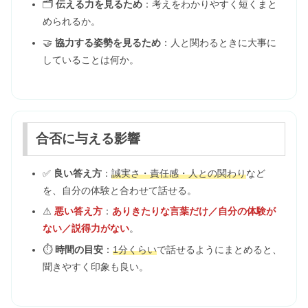
🗂️
伝える力を見るため
：考えをわかりやすく短くまと
められるか。
🤝
協力する姿勢を見るため
：人と関わるときに大事に
していることは何か。
合否に与える影響
✅
良い答え方
：
誠実さ・責任感・人との関わり
など
を、自分の体験と合わせて話せる。
⚠️
悪い答え方
：
ありきたりな言葉だけ／自分の体験が
ない／説得力がない
。
⏱️
時間の目安
：
1分くらい
で話せるようにまとめると、
聞きやすく印象も良い。