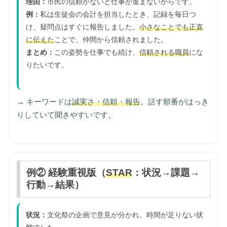
理由：
市民の信頼がないと仕事が進まないからです。
例：
私は生徒会の会計を担当したとき、記録を毎日つ
け、疑問点はすぐに報告しました。
小さなことでも正直
に伝えた
ことで、仲間から信頼されました。
まとめ：
この姿勢を仕事でも続け、
信頼される職員
にな
りたいです。
→ キーワードは
誠実さ・信頼・報告
。話す順番がはっき
りしていて聞きやすいです。
例② 経験重視版（
STAR
：状況→課題→
行動→結果）
状況：
文化祭の企画で意見が分かれ、時間が足りない状