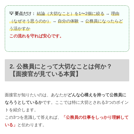
💡 要点だけ：
結論（大切なこと）を1〜2個に絞る
→
理由
（なぜそう思うのか）
→
自分の体験
→
公務員になったらど
う活かすか
この流れを守れば安心です。
2. 公務員にとって大切なことは何か？
【面接官が見ている本質】
面接官が知りたいのは、あなたが
どんな心構えを持って公務員に
なろうとしているか
です。ここでは特に大切とされる3つのポイン
トを紹介します。
この3つを意識して答えれば、
「公務員の仕事をしっかり理解して
いる」
と伝わります。