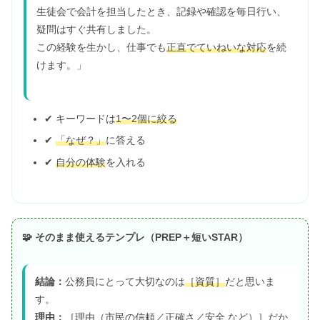
生徒会で会計を担当したとき、記録や確認を毎日行い、
疑問はすぐ共有しました。
この経験を生かし、仕事でも
正直でていねいな対応
を続
けます。」
✔ キーワードは
1〜2個に絞る
✔
「なぜ？」
に答える
✔
自分の体験
を入れる
🧩 そのまま使えるテンプレ（PREP＋短いSTAR）
結論：
公務員にとって大切なのは
［資質］
だと思いま
す。
理由：
［理由（市民の信頼／正確さ／安全 など）］だか