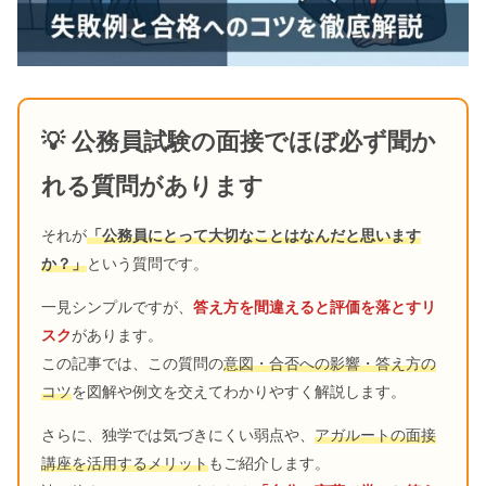
💡 公務員試験の面接でほぼ必ず聞か
れる質問があります
それが
「公務員にとって大切なことはなんだと思います
か？」
という質問です。
一見シンプルですが、
答え方を間違えると評価を落とすリ
スク
があります。
この記事では、この質問の
意図・合否への影響・答え方の
コツ
を図解や例文を交えてわかりやすく解説します。
さらに、独学では気づきにくい弱点や、
アガルートの面接
講座を活用するメリット
もご紹介します。