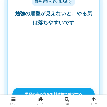
独学で迷っている人向け
勉強の順番が見えないと、やる気
は落ちやすいです
「何から始めればいいかわからない」「独学で
正しく進められているか不安」という人は、教
材を増やす前に、学習の流れを確認することが
大切です。
スタディング公務員講座なら、スマホで講義や
問題演習の流れを確認できます。まずは無料体
験で、自分に合うかだけ確認してみましょう。
学習の進め方を無料体験で確認する
※講座内容・料金・キャンペーンは変更される場合があり
メニュー
ホーム
検索
トップ