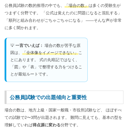
公務員試験の数的推理の中でも、
「場合の数」
は多くの受験生が
つまずく分野です。 「公式は覚えたのに問題になると混乱する」
「順列と組み合わせがごちゃごちゃになる」 ――そんな声が非常
に多く聞かれます。
💡
一言でいえば：
場合の数が苦手な原
因は、
「全体像をイメージできない」
こ
とにあります。 式の丸暗記ではなく、
「図」や「表」で整理する力をつけるこ
とが最短ルートです。
公務員試験での出題傾向と重要性
場合の数は、地方上級・国家一般職・市役所試験など、 ほぼすべ
ての試験で2〜3問が出題されます。 難問に見えても、基本の型を
理解していれば
得点源に変わる
分野です。