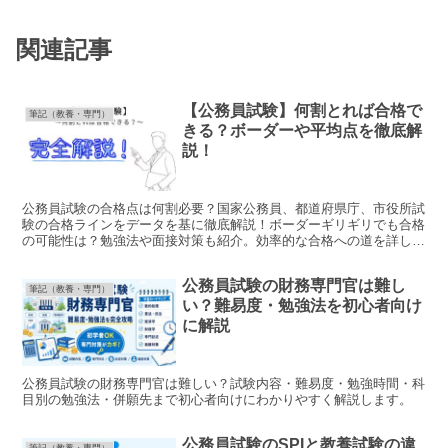
関連記事
【公務員試験】何割とれば合格で
筆記（教養・専門）
きる？ボーダーや平均点を徹底解
説！
公務員試験の合格点は何割必要？国家公務員、都道府県庁、市役所試
験の合格ラインをデータを基に徹底解説！ボーダーギリギリでも合格
の可能性は？勉強法や面接対策も紹介。効率的な合格への道を詳しく
解説します。
公務員試験の財務専門官は難し
筆記（教養・専門）
い？難易度・勉強法を初心者向け
に解説
公務員試験の財務専門官は難しい？試験内容・難易度・勉強時間・科
目別の勉強法・併願先まで初心者向けにわかりやすく解説します。
公務員試験のSPIと教養試験の違
筆記（教養・専門）