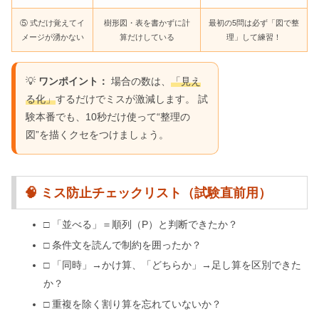
⑤ 式だけ覚えてイ
樹形図・表を書かずに計
最初の5問は必ず「図で整
メージが湧かない
算だけしている
理」して練習！
💡
ワンポイント：
場合の数は、
「見え
る化」
するだけでミスが激減します。 試
験本番でも、10秒だけ使って“整理の
図”を描くクセをつけましょう。
🧠 ミス防止チェックリスト（試験直前用）
□ 「並べる」＝順列（P）と判断できたか？
□ 条件文を読んで制約を囲ったか？
□ 「同時」→かけ算、「どちらか」→足し算を区別できた
か？
□ 重複を除く割り算を忘れていないか？