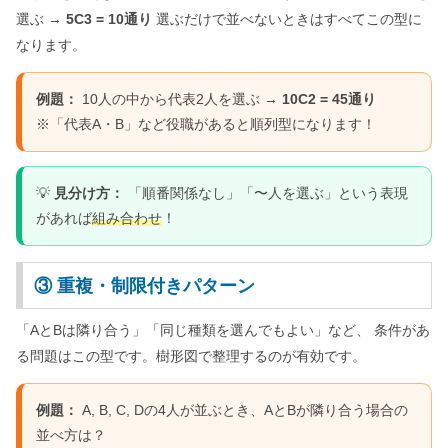
選ぶ →
5C3 = 10通り
選ぶだけで並べないときはすべてこの型に
なります。
例題：
10人の中から代表2人を選ぶ →
10C2 = 45通り
※「代表A・B」など役職があると順列型になります！
💡
見分け方：
「順番関係なし」「〜人を選ぶ」という表現
があれば
組み合わせ
！
③ 重複・制限付きパターン
「AとBは隣り合う」「同じ種類を選んでもよい」など、 条件があ
る問題はこの型です。樹形図で整理するのが有効です。
例題：
A, B, C, Dの4人が並ぶとき、AとBが隣り合う場合の
並べ方は？