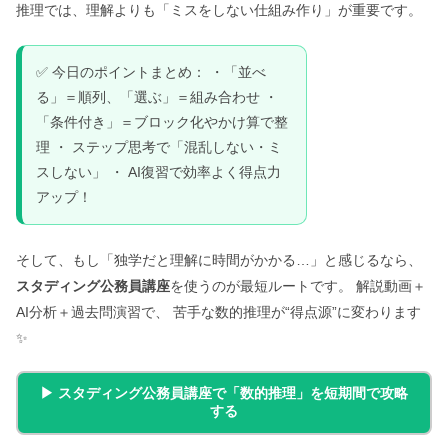
推理では、理解よりも「ミスをしない仕組み作り」が重要です。
✅ 今日のポイントまとめ： ・「並べ
る」＝順列、「選ぶ」＝組み合わせ ・
「条件付き」＝ブロック化やかけ算で整
理 ・ ステップ思考で「混乱しない・ミ
スしない」 ・ AI復習で効率よく得点力
アップ！
そして、もし「独学だと理解に時間がかかる…」と感じるなら、
スタディング公務員講座
を使うのが最短ルートです。 解説動画＋
AI分析＋過去問演習で、 苦手な数的推理が“得点源”に変わります
✨
▶ スタディング公務員講座で「数的推理」を短期間で攻略
する