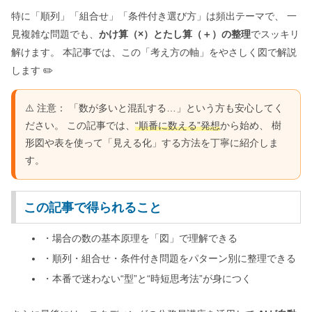
特に「順列」「組合せ」「条件付き選び方」は頻出テーマで、 一
見複雑な問題でも、
かけ算（×）とたし算（＋）の整理
でスッキリ
解けます。 本記事では、この「考え方の軸」をやさしく図で解説
します ✏️
⚠️ 注意： 「数が多いと混乱する…」という方も安心してく
ださい。 この記事では、
“順番に数える”発想
から始め、 樹
形図や表を使って「見える化」する方法を丁寧に紹介しま
す。
この記事で得られること
・場合の数の基本原理を「図」で理解できる
・順列・組合せ・条件付き問題をパターン別に整理できる
・本番で迷わない“型”と“時短思考法”が身につく