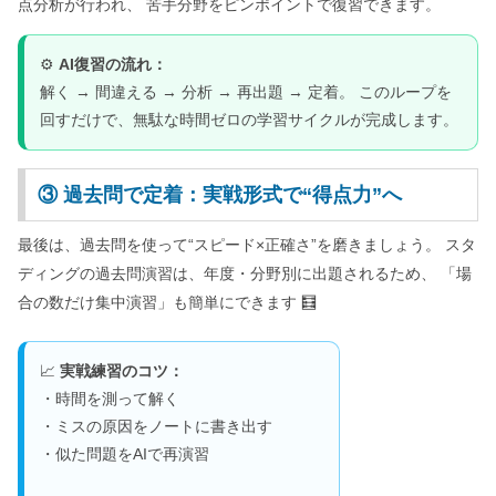
点分析が行われ、 苦手分野をピンポイントで復習できます。
⚙️
AI復習の流れ：
解く → 間違える → 分析 → 再出題 → 定着。 このループを
回すだけで、無駄な時間ゼロの学習サイクルが完成します。
③ 過去問で定着：実戦形式で“得点力”へ
最後は、過去問を使って“スピード×正確さ”を磨きましょう。 スタ
ディングの過去問演習は、年度・分野別に出題されるため、 「場
合の数だけ集中演習」も簡単にできます 🧮
📈
実戦練習のコツ：
・時間を測って解く
・ミスの原因をノートに書き出す
・似た問題をAIで再演習