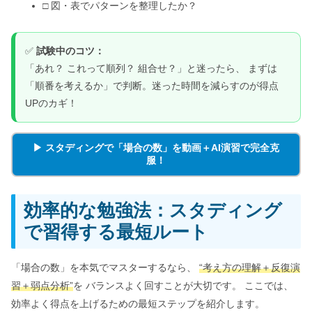
□ 図・表でパターンを整理したか？
✅
試験中のコツ：
「あれ？ これって順列？ 組合せ？」と迷ったら、 まずは
「順番を考えるか」で判断。迷った時間を減らすのが得点
UPのカギ！
▶ スタディングで「場合の数」を動画＋AI演習で完全克
服！
効率的な勉強法：スタディング
で習得する最短ルート
「場合の数」を本気でマスターするなら、
“考え方の理解＋反復演
習＋弱点分析”
を バランスよく回すことが大切です。 ここでは、
効率よく得点を上げるための最短ステップを紹介します。