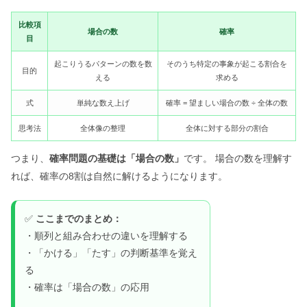
比較項
場合の数
確率
目
起こりうるパターンの数を数
そのうち特定の事象が起こる割合を
目的
える
求める
式
単純な数え上げ
確率 = 望ましい場合の数 ÷ 全体の数
思考法
全体像の整理
全体に対する部分の割合
つまり、
確率問題の基礎は「場合の数」
です。 場合の数を理解す
れば、確率の8割は自然に解けるようになります。
✅
ここまでのまとめ：
・順列と組み合わせの違いを理解する
・「かける」「たす」の判断基準を覚え
る
・確率は「場合の数」の応用