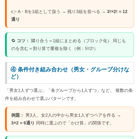
👉 A・Bを1組として扱う → 残り3組を並べる →
3!×2! = 12
通り
🔁
コツ：
隣り合う＝1組にまとめる（ブロック化） 同じも
のを含む＝割り算で重複を除く（例：5!/2!）
④ 条件付き組み合わせ（男女・グループ分けな
ど）
「男女1人ずつ選ぶ」「各グループから1人ずつ」など、 複数の条
件を組み合わせて選ぶパターンです。
例題：
男3人、女2人の中から男女1人ずつペアを作る →
3×2 = 6通り
同時に選ぶので「かけ算」の関係です。