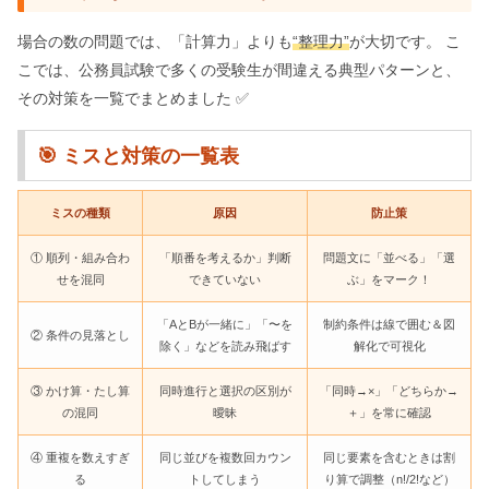
場合の数の問題では、「計算力」よりも
“整理力”
が大切です。 こ
こでは、公務員試験で多くの受験生が間違える典型パターンと、
その対策を一覧でまとめました ✅
🎯 ミスと対策の一覧表
ミスの種類
原因
防止策
① 順列・組み合わ
「順番を考えるか」判断
問題文に「並べる」「選
せを混同
できていない
ぶ」をマーク！
「AとBが一緒に」「〜を
制約条件は線で囲む＆図
② 条件の見落とし
除く」などを読み飛ばす
解化で可視化
③ かけ算・たし算
同時進行と選択の区別が
「同時→×」「どちらか→
の混同
曖昧
＋」を常に確認
④ 重複を数えすぎ
同じ並びを複数回カウン
同じ要素を含むときは割
る
トしてしまう
り算で調整（n!/2!など）