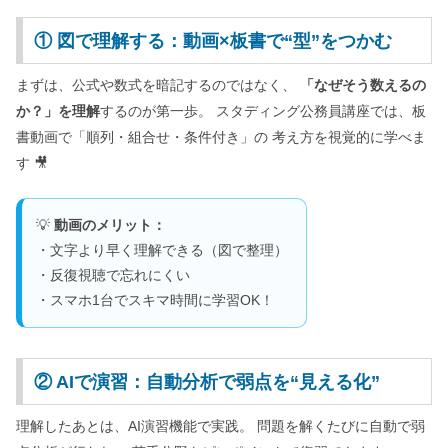
① 図で理解する：動画×板書で“型”をつかむ
まずは、公式や数式を暗記するのではなく、
「なぜそう数えるの
か？」を理解
するのが第一歩。 スタディング公務員講座では、板
書動画で「順列・組合せ・条件付き」の 考え方を視覚的に学べま
す 🎥
💡
動画のメリット：
・文字より早く理解できる（図で整理）
・反復視聴で忘れにくい
・スマホ1台でスキマ時間に学習OK！
② AIで演習：自動分析で弱点を“見える化”
理解したあとは、AI演習機能で実践。 問題を解くたびに自動で弱