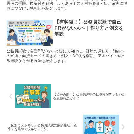
思考の手順、図解付き解法、よくあるミスと対策をまとめ、確実に得
点につなげる勉強法を紹介します。
【有料級！】公務員試験で自己
筆記（教養・専門）
PRがない人へ｜作り方と例文を
解説
公務員試験で自己PRがないと悩む人向けに、経験の探し方・強みへ
の変換・面接カードの書き方・例文・NG例を解説。アルバイトや日
常経験から作る方法も紹介します。
【苦手克服！】公務員試験の仕事算がスッとわか
る最強解法ガイド
【図解でスッキリ】公務員試験の数的推理「確
率」を最短で攻略する方法