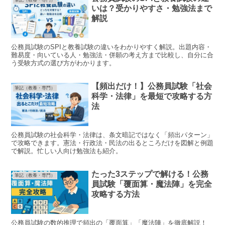
いは？受かりやすさ・勉強法まで
解説
公務員試験のSPIと教養試験の違いをわかりやすく解説。出題内容・
難易度・向いている人・勉強法・併願の考え方まで比較し、自分に合
う受験方式の選び方がわかります。
【頻出だけ！】公務員試験「社会
筆記（教養・専門）
科学・法律」を最短で攻略する方
法
公務員試験の社会科学・法律は、条文暗記ではなく「頻出パターン」
で攻略できます。憲法・行政法・民法の出るところだけを図解と例題
で解説。忙しい人向け勉強法も紹介。
たった3ステップで解ける！公務
筆記（教養・専門）
員試験「覆面算・魔法陣」を完全
攻略する方法
公務員試験の数的推理で頻出の「覆面算」「魔法陣」を徹底解説！