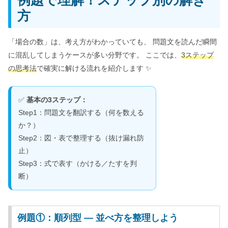
例題で理解！ステップ別の解き
方
「場合の数」は、考え方がわかっていても、 問題文を読んだ瞬間
に混乱してしまうケースが多い分野です。 ここでは、
3ステップ
の思考法
で確実に解ける流れを紹介します ✨
✅
基本の3ステップ：
Step1：問題文を翻訳する（何を数える
か？）
Step2：図・表で整理する（抜け漏れ防
止）
Step3：式で表す（かける／たすを判
断）
例題①：順列型 ― 並べ方を整理しよう