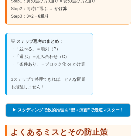
Step1：男の選び方3通り × 女の選び方2通り
Step2：同時に選ぶ →
かけ算
Step3：3×2＝
6通り
💡
ステップ思考のまとめ：
・「並べる」＝順列（P）
・「選ぶ」＝組み合わせ（C）
・「条件あり」＝ブロック化 or かけ算
3ステップで整理できれば、どんな問題
も混乱しません！
▶ スタディングで数的推理を“型＋演習”で最短マスター！
よくあるミスとその防止策