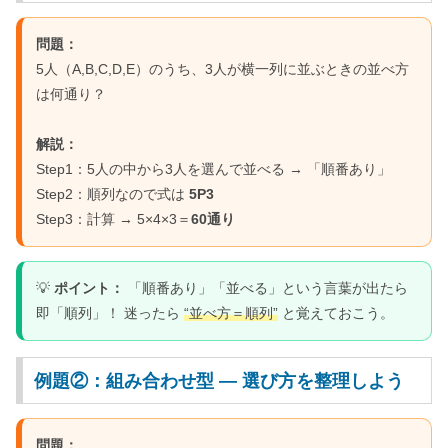
問題：
5人（A,B,C,D,E）のうち、3人が横一列に並ぶときの並べ方
は何通り？
解説：
Step1：5人の中から3人を選んで並べる → 「順番あり」
Step2：順列なので式は
5P3
Step3：計算 → 5×4×3＝
60通り
💡
ポイント：
「順番あり」「並べる」という言葉が出たら
即「順列」！ 迷ったら
“並べ方＝順列”
と覚えておこう。
例題②：組み合わせ型 ― 選び方を整理しよう
問題：