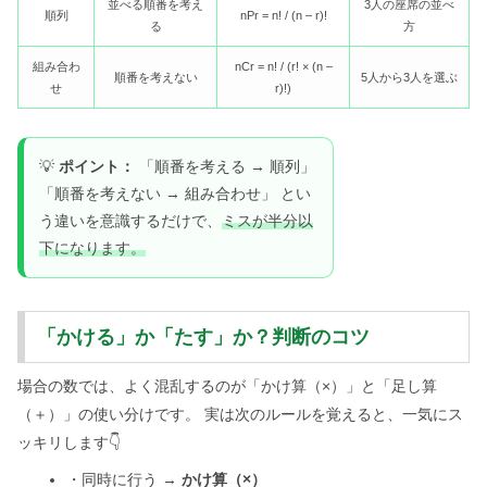
並べる順番を考え
3人の座席の並べ
順列
nPr = n! / (n – r)!
る
方
組み合わ
nCr = n! / (r! × (n –
順番を考えない
5人から3人を選ぶ
せ
r)!)
💡
ポイント：
「順番を考える → 順列」
「順番を考えない → 組み合わせ」 とい
う違いを意識するだけで、
ミスが半分以
下になります。
「かける」か「たす」か？判断のコツ
場合の数では、よく混乱するのが「かけ算（×）」と「足し算
（＋）」の使い分けです。 実は次のルールを覚えると、一気にス
ッキリします👇
・同時に行う →
かけ算（×）