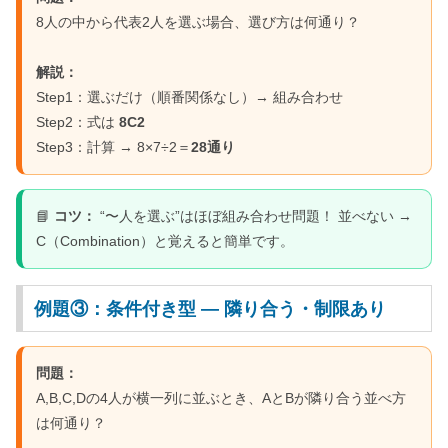
8人の中から代表2人を選ぶ場合、選び方は何通り？
解説：
Step1：選ぶだけ（順番関係なし）→ 組み合わせ
Step2：式は
8C2
Step3：計算 → 8×7÷2＝
28通り
📘
コツ：
“〜人を選ぶ”はほぼ組み合わせ問題！ 並べない →
C（Combination）と覚えると簡単です。
例題③：条件付き型 ― 隣り合う・制限あり
問題：
A,B,C,Dの4人が横一列に並ぶとき、AとBが隣り合う並べ方
は何通り？