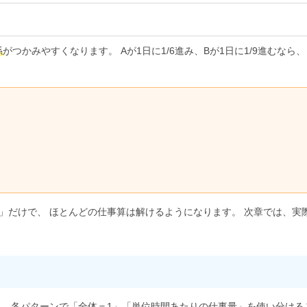
係
がつかみやすくなります。 Aが1日に1/6進み、Bが1日に1/9進むな
」だけで、 ほとんどの仕事算は解けるようになります。 次章では、実
。 各パターンで「全体＝1」「単位時間あたりの仕事量」を使い分ける