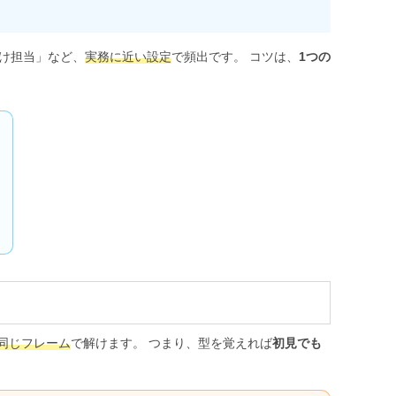
だけ担当」など、
実務に近い設定
で頻出です。 コツは、
1つの
同じフレーム
で解けます。 つまり、型を覚えれば
初見でも