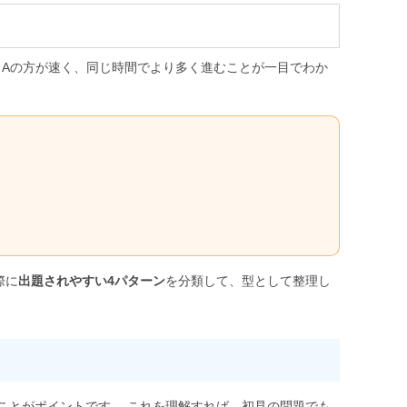
ら、 Aの方が速く、同じ時間でより多く進むことが一目でわか
際に
出題されやすい4パターン
を分類して、型として整理し
ことがポイントです。 これを理解すれば、初見の問題でも