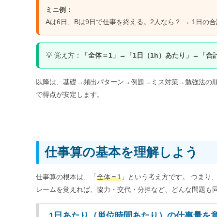
ミニ例：
Aは6日、Bは9日で仕事を終える。2人なら？ → 1日の合計＝1/
💡 覚え方：
「全体＝1」→「1日（1h）あたり」→「合
以降は、基礎→頻出パターン→例題→ミス対策→勉強法の
で得点が安定します。
仕事算の基本を理解しよう
仕事算の根本は、「
全体＝1
」という考え方です。 つまり
レームを覚えれば、協力・交代・分担など、どんな問題も
1日あたり（単位時間あたり）の仕事量を