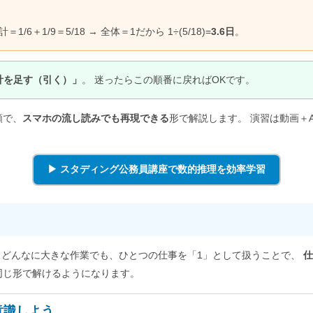
6＋1/9＝5/18 → 全体＝1だから 1÷(5/18)=
3.6日
。
計を足す（引く）」
。 迷ったらこの順番に戻ればOKです。
順で、
スマホの流し読みでも再現できる
形で解説します。 演習は動画＋A
▶ スタディング公務員講座で数的推理を効率学習
、どんなに大きな作業でも、ひとつの仕事を「1」として扱うことで、
仕
同じ形で解けるようになります。
意識しよう