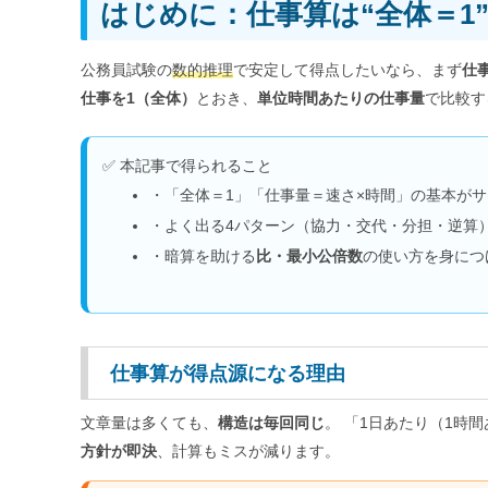
はじめに：仕事算は“全体＝1
公務員試験の
数的推理
で安定して得点したいなら、まず
仕
仕事を1（全体）
とおき、
単位時間あたりの仕事量
で比較す
✅ 本記事で得られること
・「全体＝1」「仕事量＝速さ×時間」の基本が
・よく出る4パターン（協力・交代・分担・逆算
・暗算を助ける
比・最小公倍数
の使い方を身につ
仕事算が得点源になる理由
文章量は多くても、
構造は毎回同じ
。 「1日あたり（1時
方針が即決
、計算もミスが減ります。