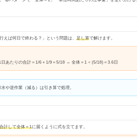
に行えば何日で終わる？」という問題は、
足し算
で解けます。
の合計＝1/6＋1/9＝5/18 → 全体＝1 ÷ (5/18)＝3.6日
 排水や逆作業（減る）は引き算で処理。
合計して全体＝1
に届くように式を立てます。