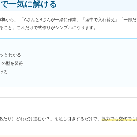
”で一気に解ける
事算
から。 「AさんとBさんが一緒に作業」「途中で入れ替え」「一部
ること。これだけで式作りがシンプルになります。
サッとわかる
）の型を習得
ける
間あたり）どれだけ進むか？」を足し引きするだけで、
協力でも交代でも