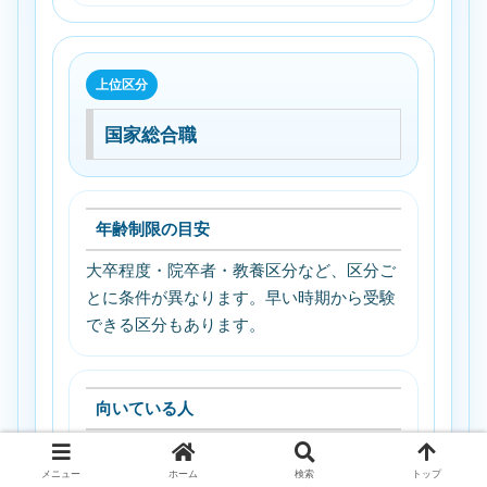
上位区分
国家総合職
年齢制限の目安
大卒程度・院卒者・教養区分など、区分ご
とに条件が異なります。早い時期から受験
できる区分もあります。
向いている人
政策立案や中央省庁でのキャリアに関心が
ある人向けです。難易度は高く、早めの対
メニュー
ホーム
検索
トップ